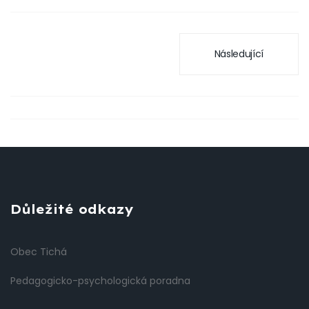
Následující
Důležité odkazy
Obec Tichá
Pedagogicko-psychologická poradna