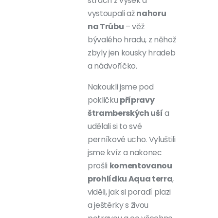
strach z výšek a
vystoupali až
nahoru
na Trúbu
– věž
bývalého hradu, z něhož
zbyly jen kousky hradeb
a nádvoříčko.
Nakoukli jsme pod
pokličku
přípravy
štramberských uší
a
udělali si to své
perníkové ucho. Vyluštili
jsme kvíz a nakonec
prošli
komentovanou
prohlídku Aqua terra
,
viděli, jak si poradí plazi
a ještěrky s živou