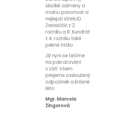
sladké odměny a
malou pozornost a
nejlepší střelci
D.
Zaviačičič z 2.
ročníku a R. Kundrát
z 4. ročníku také
pěkné tričko.
Již nyní se těšíme
na pokračování
v září. Všem
přejeme zasloužený
odpočinek a krásné
léto.
Mgr. Marcela
Žingorová