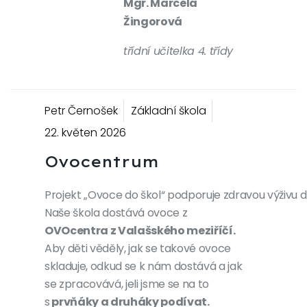
Mgr. Marcela
Žingorová
třídní učitelka 4. třídy
Previous
Next
Petr Černošek
Základní škola
22. květen 2026
Ovocentrum
Projekt „Ovoce do škol“ podporuje zdravou výživu 
Naše škola dostává ovoce z
OVOcentra z Valašského meziříčí.
Aby děti věděly, jak se takové ovoce
skladuje, odkud se k nám dostává a jak
se zpracovává, jeli jsme se na to
s
prvňáky a druháky podívat.