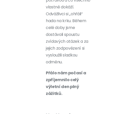
potravou a co všechno
vlastně dokáží.
Odvážlivci si „ohřáli“
hada na krku. Během
celé doby jsme
dostávali spoustu
zvídavých otázek a za
jejich zodpovězení si
vysloužili sladkou
odměnu.
Přálo nám počasí a
zpříjemnilo celý
výletní den plný
zážitků.