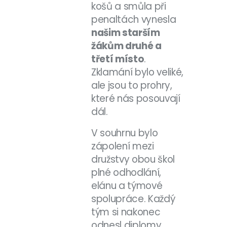
košů a smůla při
penaltách vynesla
našim starším
žákům druhé a
třetí místo
.
Zklamání bylo veliké,
ale jsou to prohry,
které nás posouvají
dál.
V souhrnu bylo
zápolení mezi
družstvy obou škol
plné odhodlání,
elánu a týmové
spolupráce. Každý
tým si nakonec
odnesl diplomy,