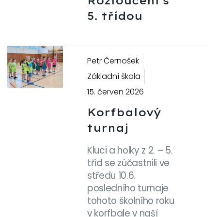
Rozloučení s
5. třídou
Petr Černošek
Previous
Next
Základní škola
15. červen 2026
Korfbalový
turnaj
Kluci a holky z 2. – 5.
tříd se zúčastnili ve
středu 10.6.
posledního turnaje
tohoto školního roku
v korfbale v naší