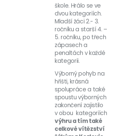
škole. Hrálo se ve
dvou kategoriích.
Mladší žáci 2.- 3.
ročníku a starší 4. –
5. ročníku, po třech
zápasech a
penaltách v každé
kategorii.
Výborný pohyb na
hřišti, krásná
spolupráce a také
spoustu výborných
zakončení zajistilo
v obou
kategoriích
výhru a tím také
celkové vítězství