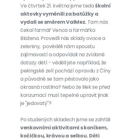
Ve čtvrtek 21. května jsme teda
školní
aktovky vyměnili za batůžky a
vydali se směrem ValMez.
Tam nás
čekal farmář Venca a farmářka
Blažena. Provedli nás sklady ovoce a
zeleniny, pověděli nám spoustu
zajímavostí a odpovídali na zvídané
dotazy dětí - věděli jste například, že
pekingské zelí pochází opravdu z Číny
a původně se tam pěstovalo jako
okrasná rostlina? Nebo že lilek se před
konzumací musí tepelně upravit jinak
je "jedovatý"?
Po studených skladech jsme se zahřáli
venkovními aktivitami s koníkem,
kočičkou, krávou a selkou.
Děti