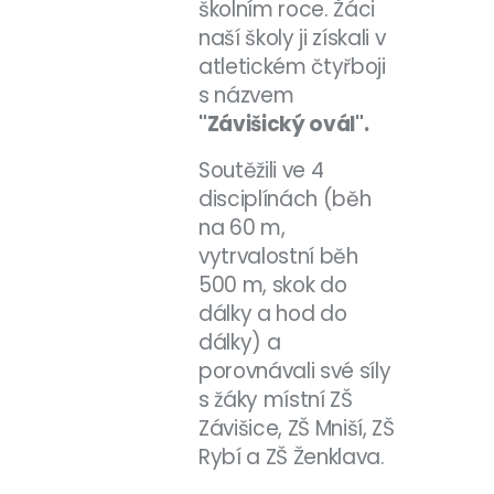
školním roce. Žáci
naší školy ji získali v
atletickém čtyřboji
s názvem
"Závišický ovál".
Soutěžili ve 4
disciplínách (běh
na 60 m,
vytrvalostní běh
500 m, skok do
dálky a hod do
dálky) a
porovnávali své síly
s žáky místní ZŠ
Závišice, ZŠ Mniší, ZŠ
Rybí a ZŠ Ženklava.