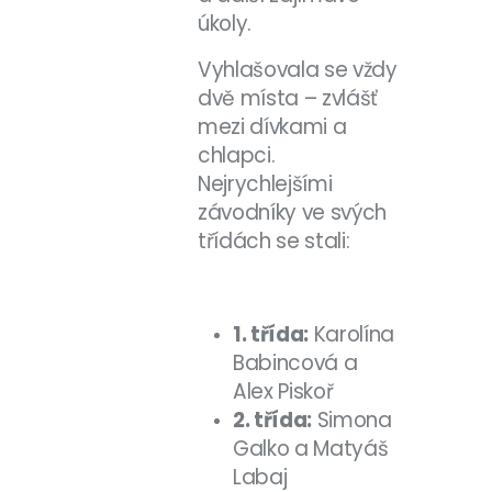
úkoly.
Vyhlašovala se vždy
dvě místa – zvlášť
mezi dívkami a
chlapci.
Nejrychlejšími
závodníky ve svých
třídách se stali:
1. třída:
Karolína
Babincová a
Alex Piskoř
2. třída:
Simona
Galko a Matyáš
Labaj