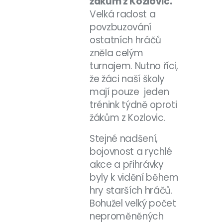
žákům z Kozlovic.
Velká radost a
povzbuzování
ostatních hráčů
zněla celým
turnajem. Nutno říci,
že žáci naší školy
mají pouze
jeden
trénink týdně oproti
žákům z Kozlovic.
Stejné nadšení,
bojovnost a rychlé
akce a přihrávky
byly k vidění během
hry starších hráčů.
Bohužel velký počet
neproměněných