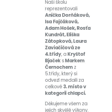
Naši školu
reprezentovali
Anička Dorňáková,
Isa Fajčáková,
Adam Hošek, Rosťa
Kundrát, Eliška
Zátopková, Laura
Zaviačičová ze
4.třídy
, a
Kryštof
Bjaček
s
Markem
Černochem
z
5.třídy, který si
odvezl medaili za
celkové
3. místo v
kategorii chlapci.
Děkujeme všem za
jejich skvělé výkony.