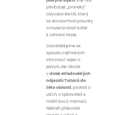
jeskyně Šipka
, kde nás
přivítal její „pravěký“
obyvatel Bertík, který
se dorozumíval posunky
a musel si ulovit kořist
k zahnání hladu.
Dozvěděli jsme se
spoustu zajímavých
informací nejen o
jeskyni, ale i životě
v
době středověkých
nájezdů Tatarů do
této oblasti
, pověsti o
uších, o spisovateli a
malíři lovců mamutů.
Někteří překonali