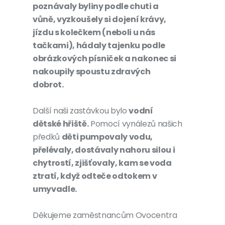
poznávaly byliny podle chuti a
vůně, vyzkoušely si dojení krávy,
jízdu s kolečkem (neboli u nás
tačkami), hádaly tajenku podle
obrázkových písniček a nakonec si
nakoupily spoustu zdravých
dobrot.
Další naši zastávkou bylo
vodní
dětské hřiště.
Pomocí vynálezů našich
předků
děti pumpovaly vodu,
přelévaly, dostávaly nahoru silou i
chytrostí, zjišťovaly, kam se voda
ztratí, když odteče odtokem v
umyvadle.
Děkujeme zaměstnancům Ovocentra