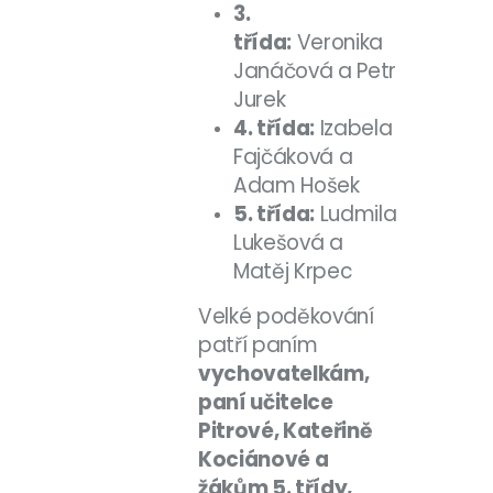
3.
třída:
Veronika
Janáčová a Petr
Jurek
4. třída:
Izabela
Fajčáková a
Adam Hošek
5. třída:
Ludmila
Lukešová a
Matěj Krpec
Velké poděkování
patří paním
vychovatelkám,
paní učitelce
Pitrové, Kateřině
Kociánové a
žákům 5. třídy,