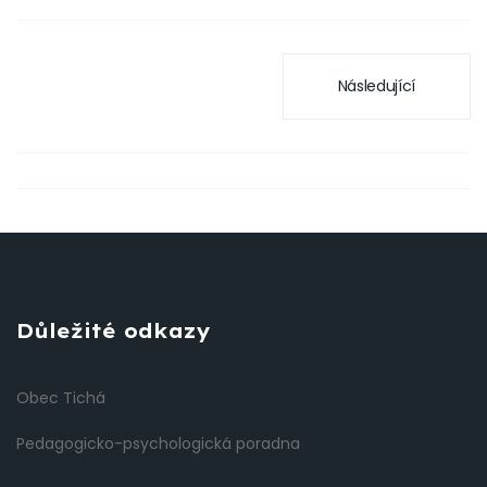
Následující
Důležité odkazy
Obec Tichá
Pedagogicko-psychologická poradna