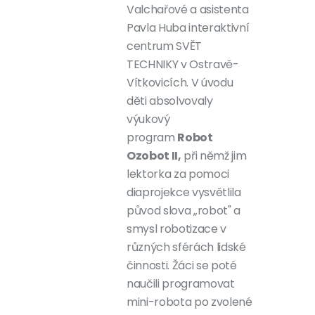
Valchařové a asistenta
Pavla Huba interaktivní
centrum SVĚT
TECHNIKY v Ostravě-
Vítkovicích. V úvodu
děti absolvovaly
výukový
program
Robot
Ozobot II,
při němž jim
lektorka za pomoci
diaprojekce vysvětlila
původ slova „robot" a
smysl robotizace v
různých sférách lidské
činnosti. Žáci se poté
naučili programovat
mini-robota po zvolené