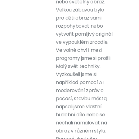
nebo světelný obraz.
Velkou zábavou bylo
pro děti obraz sami
rozpohybovat nebo
vytvořit pomíjivý originál
ve vypouklém zrcadle.
Ve volné chvíli mezi
programy jsme si prošli
Malý svět techniky.
Vyzkoušeli jsme si
například pomocí AI
moderování zpráv o
počasí, stavbu města,
napsali jsme vlastní
hudební dílo nebo se
nechali namalovat na
obraz v různém stylu.
Pomocí vlastního