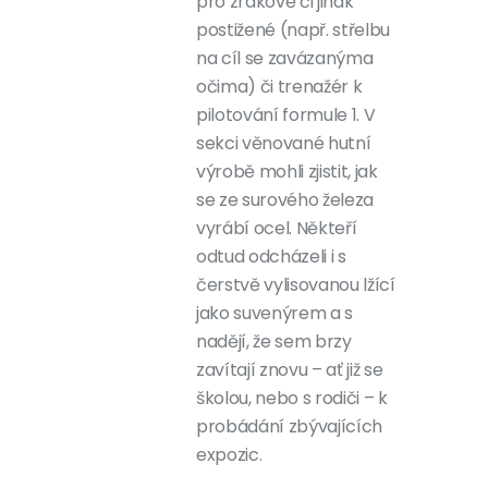
pro zrakově či jinak
postižené (např. střelbu
na cíl se zavázanýma
očima) či trenažér k
pilotování formule 1. V
sekci věnované hutní
výrobě mohli zjistit, jak
se ze surového železa
vyrábí ocel. Někteří
odtud odcházeli i s
čerstvě vylisovanou lžící
jako suvenýrem a s
nadějí, že sem brzy
zavítají znovu – ať již se
školou, nebo s rodiči – k
probádání zbývajících
expozic.