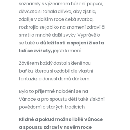
seznámily s významem házení papučí,
děvčata si tahala dřívka, aby zjistila,
zdali je v dalším roce čeká svatba,
rozkrojilo se jablko na znamení zdraví či
smrti a mnohé další zvyky. Vyprávělo
se také o
důležitosti a spojení života
lidí se zvířaty,
jejich krmení.
Závěrem každý dostal skleněnou
baňku, kterou si ozdobil dle vlastní
fantazie, a donesl domů dárkem.
Bylo to příjemné naladění se na
Vánoce a pro spoustu dětí také získání
povědomí o starých tradicích.
Klidné a pokud možno i bílé Vánoce
a spoustu zdraví v novém roce