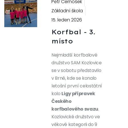
Petr Černošek
Základní škola
Previous
Next
15. leden 2026
Korfbal - 3.
místo
Nejmladší korfbalové
družstvo SAM Kozlovice
se v sobotu představilo
v Brně, kde se konalo
letošní první celostátní
kolo
Ligy přípravek
Českého
korfbalového svazu
.
Kozlovické družstvo ve
věkové kategorii do 9