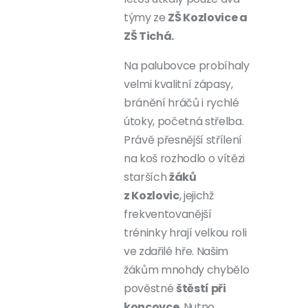
týmy ze
ZŠ Kozlovice a
ZŠ Tichá.
Na palubovce probíhaly
velmi kvalitní zápasy,
bránění hráčů i rychlé
útoky, početná střelba.
Právě přesnější střílení
na koš rozhodlo o vítězi
starších
žáků
z Kozlovic
, jejichž
frekventovanější
tréninky hrají velkou roli
ve zdařilé hře. Našim
žákům mnohdy chybělo
pověstné
štěstí při
koncovce
. Nutno