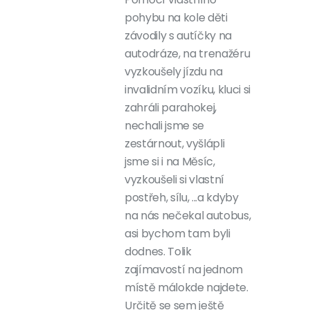
pohybu na kole děti
závodily s autíčky na
autodráze, na trenažéru
vyzkoušely jízdu na
invalidním vozíku, kluci si
zahráli parahokej,
nechali jsme se
zestárnout, vyšlápli
jsme si i na Měsíc,
vyzkoušeli si vlastní
postřeh, sílu, ...a kdyby
na nás nečekal autobus,
asi bychom tam byli
dodnes. Tolik
zajímavostí na jednom
místě málokde najdete.
Určitě se sem ještě