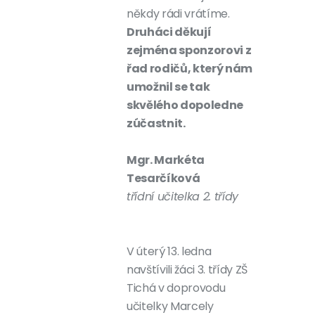
někdy rádi vrátíme.
Druháci děkují
zejména sponzorovi z
řad rodičů, který nám
umožnil se tak
skvělého dopoledne
zúčastnit.
Mgr. Markéta
Tesarčíková
třídní učitelka 2. třídy
V úterý 13. ledna
navštívili žáci 3. třídy ZŠ
Tichá v doprovodu
učitelky Marcely