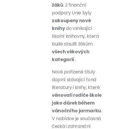
žáků
. Z finanční
podpory Unie byly
zakoupeny nové
knihy
do vznikající
školní knihovny, která
bude sloužit žákům
všech věkových
kategorií.
Nově pořízené tituly
doplní stávající fond
literatury i knihy, které
věnovali rodiče škole
jako dárek během
vánočního jarmarku
.
V nabídce je současná
česká i zahraniční