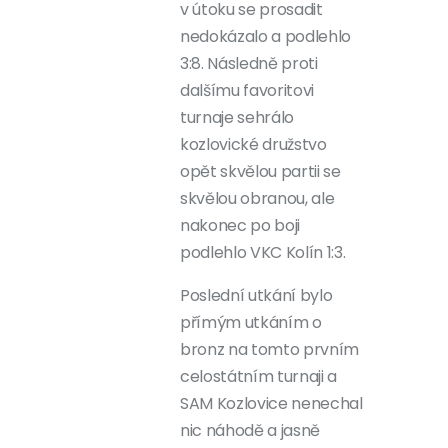
v útoku se prosadit
nedokázalo a podlehlo
3:8. Následně proti
dalšímu favoritovi
turnaje sehrálo
kozlovické družstvo
opět skvělou partii se
skvělou obranou, ale
nakonec po boji
podlehlo VKC Kolín 1:3.
Poslední utkání bylo
přímým utkáním o
bronz na tomto prvním
celostátním turnaji a
SAM Kozlovice nenechal
nic náhodě a jasně