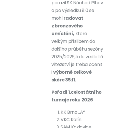
porazil SK Náchod Plhov
a po výsledku 8:0 se
mohl
radovat
z bronzového
umístění,
které
velkým příslibem do
dalšího průběhu sezóny
2025/2026, kde vedle tří
vítězství je třeba ocenit
i
výborné celkové
skóre 35:11.
Pořadí 1.celostátního
turnaje roku 2026
KK Brno „A“
VKC Kolín
SAM Kozlovice