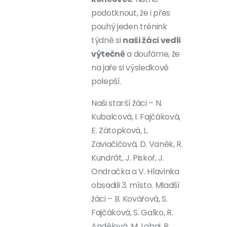
podotknout, že i přes
pouhý jeden trénink
týdně si
naši žáci vedli
výtečně
a doufáme, že
na jaře si výsledkově
polepší.
Naši starší žáci – N.
Kubalcová, I. Fajčáková,
E. Zátopková, L.
Zaviačičová, D. Vaněk, R.
Kundrát, J. Piskoř, J.
Ondračka a V. Hlavinka
obsadili 3. místo. Mladší
žáci – B. Kovářová, S.
Fajčáková, S. Galko, R.
Andělová, M. Labaj, R.