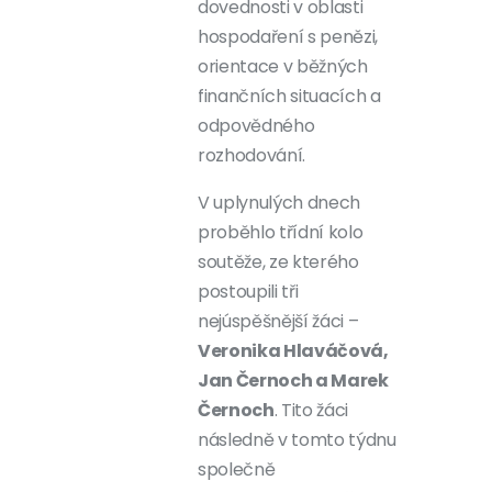
dovednosti v oblasti
hospodaření s penězi,
orientace v běžných
finančních situacích a
odpovědného
rozhodování.
V uplynulých dnech
proběhlo třídní kolo
soutěže, ze kterého
postoupili tři
nejúspěšnější žáci –
Veronika Hlaváčová,
Jan Černoch a Marek
Černoch
. Tito žáci
následně v tomto týdnu
společně