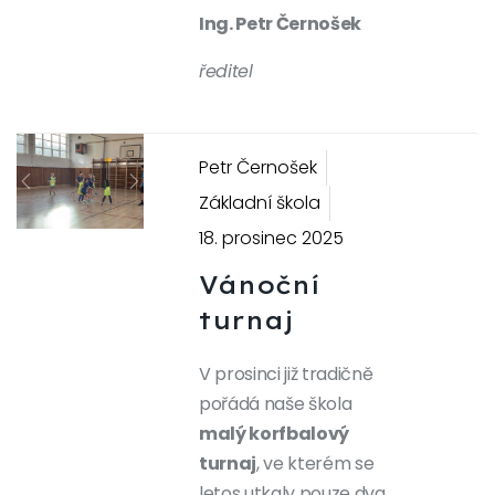
Ing. Petr Černošek
ředitel
Petr Černošek
Previous
Next
Základní škola
18. prosinec 2025
Vánoční
turnaj
V prosinci již tradičně
pořádá naše škola
malý korfbalový
turnaj
, ve kterém se
letos utkaly pouze dva