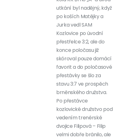
utkání byl nadějný, když
po koších Matějky a
Jurka vedl SAM
Kozlovice po úvodní
přestřelce 3:2, ale do
konce poločasu již
skóroval pouze domácí
favorit a do poločasové
přestávky se šlo za
stavu 3:7 ve prospěch
brněnského družstva.
Po přestávce
kozlovické družstvo pod
vedením trenérské
dvojice Filipová – Filip
velmi dobře bránilo, ale