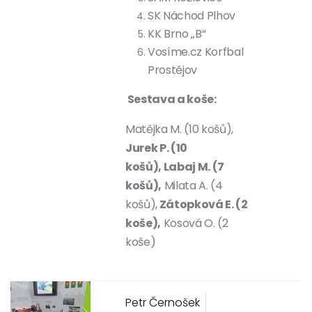
SK Náchod Plhov
KK Brno „B“
Vosíme.cz Korfbal
Prostějov
Sestava a koše:
Matějka M. (10 košů),
Jurek P. (10
košů), Labaj M. (7
košů),
Milata A. (4
košů),
Zátopková E. (2
koše),
Kosová O. (2
koše)
Petr Černošek