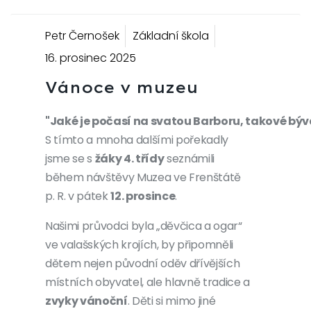
Previous
Next
Petr Černošek
Základní škola
16. prosinec 2025
Vánoce v muzeu
"Jaké je počasí na svatou Barboru, takové býv
S tímto a mnoha dalšími pořekadly
jsme se s
žáky 4. třídy
seznámili
během návštěvy Muzea ve Frenštátě
p. R. v pátek
12. prosince
.
Našimi průvodci byla „děvčica a ogar“
ve valašských krojích, by připomněli
dětem nejen původní oděv dřívějších
místních obyvatel, ale hlavně tradice a
zvyky vánoční
. Děti si mimo jiné