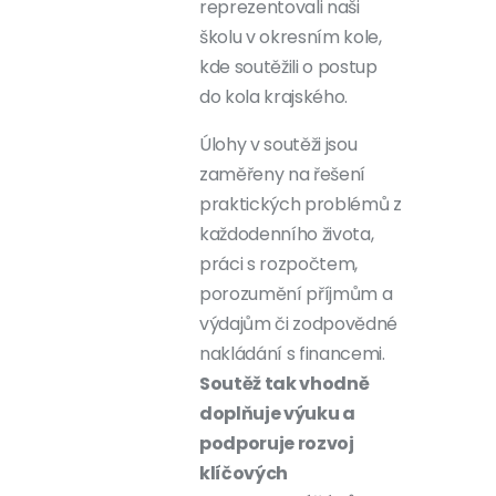
reprezentovali naši
školu v okresním kole,
kde soutěžili o postup
do kola krajského.
Úlohy v soutěži jsou
zaměřeny na řešení
praktických problémů z
každodenního života,
práci s rozpočtem,
porozumění příjmům a
výdajům či zodpovědné
nakládání s financemi.
Soutěž tak vhodně
doplňuje výuku a
podporuje rozvoj
klíčových