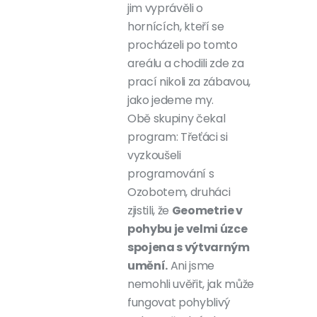
jim vyprávěli o
hornících, kteří se
procházeli po tomto
areálu a chodili zde za
prací nikoli za zábavou,
jako jedeme my.
Obě skupiny čekal
program: Třeťáci si
vyzkoušeli
programování s
Ozobotem, druháci
zjistili, že
Geometrie v
pohybu je velmi úzce
spojena s výtvarným
umění.
Ani jsme
nemohli uvěřit, jak může
fungovat pohyblivý