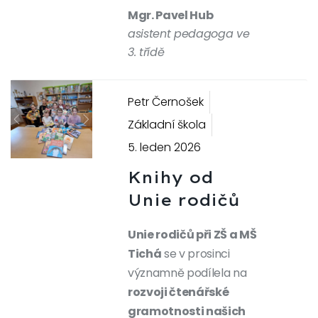
Mgr. Pavel Hub
asistent pedagoga ve
3. třídě
Petr Černošek
Základní škola
Previous
Next
5. leden 2026
Knihy od
Unie rodičů
Unie rodičů při ZŠ a MŠ
Tichá
se v prosinci
významně podílela na
rozvoji čtenářské
gramotnosti našich