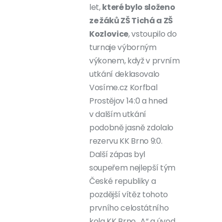
let,
které bylo složeno
ze žáků ZŠ Tichá a ZŠ
Kozlovice
, vstoupilo do
turnaje výborným
výkonem, když v prvním
utkání deklasovalo
Vosíme.cz Korfbal
Prostějov 14:0 a hned
v dalším utkání
podobně jasně zdolalo
rezervu KK Brno 9:0.
Další zápas byl
soupeřem nejlepší tým
České republiky a
pozdější vítěz tohoto
prvního celostátního
kola KK Brno „A“ a úvod