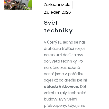
Previous
Next
Základní škola
23. leden 2026
Svět
techniky
V úterý 13. ledna se naši
druháci a třeťáci rozjeli
na exkurzi do Ostravy
do Světa techniky. Po
náročné zasněžené
cestě jsme v pořádku
dojeli až do areálu
Dolní
oblasti Vítkovice.
Děti
velmi zaujaly technické
budovy. Byly velmi
překvapeny, když jsme