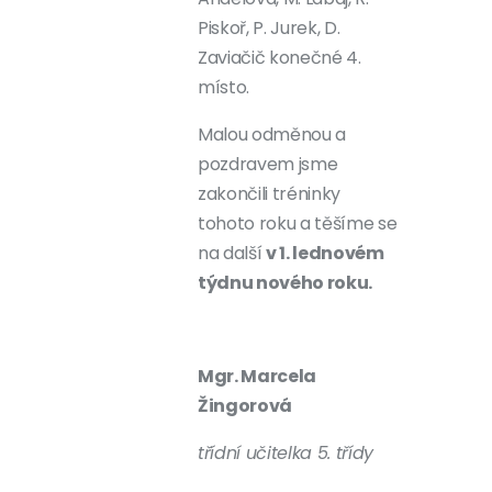
Piskoř, P. Jurek, D.
Zaviačič konečné 4.
místo.
Malou odměnou a
pozdravem jsme
zakončili tréninky
tohoto roku a těšíme se
na další
v 1. lednovém
týdnu nového roku.
Mgr. Marcela
Žingorová
třídní učitelka 5. třídy